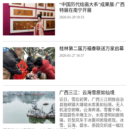
“中国历代绘画大系”成果展·广西
特展在南宁开展
2026-01-29 19:33
桂林第二届万福春联送万家启幕
2026-01-27 16:57
广西三江：云海雪原如仙境
近日，雪后初霁，广西三江侗族自治
县独峒镇大塘坳水库美如仙境。无人
机凌空俯瞰，云涛奔涌，雪覆千峰，
茶园碧色半掩玉沙，水库澄明如嵌琉
璃，巨型风车于冰雾间若隐若现，冰
雪、云海、碧水、茶园交织成一幅壮