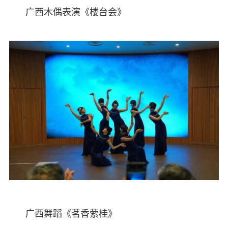
广西木偶表演《楼台会》
广西舞蹈《茗香萦桂》