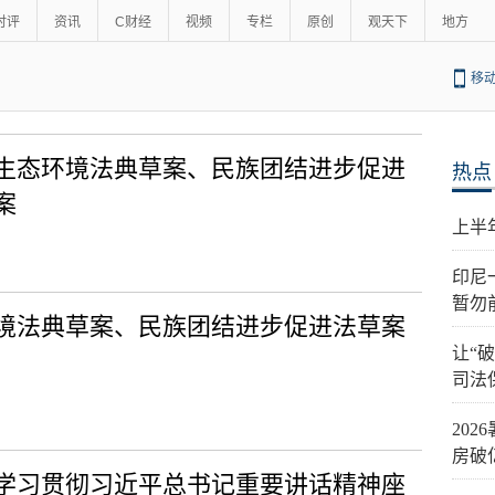
时评
资讯
C财经
视频
专栏
原创
观天下
地方
移
生态环境法典草案、民族团结进步促进
热点
案
上半
印尼
暂勿
境法典草案、民族团结进步促进法草案
让“
司法
20
房破
学习贯彻习近平总书记重要讲话精神座