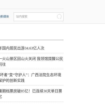
动新媒体
站内搜索
年国内居民出游34.63亿人次
一火山景区因山火关闭 我领馆提醒公民
前往
破坏者”变“守护人”：广西法院生态环境
保护的创新实践
26暑期档票房破85亿！已连续30天单日票
亿