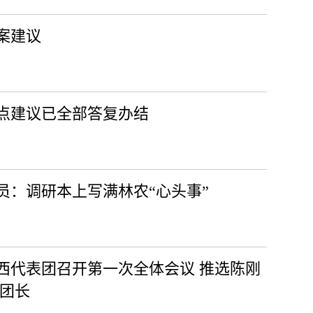
案建议
重点建议已全部答复办结
员：调研本上写满林农“心头事”
西代表团召开第一次全体会议 推选陈刚
副团长