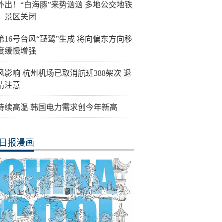
外出！“白海豚”来势汹汹 多地公交地铁
、景区关闭
第16号台风“琵鹭”生成 将向偏东方向移
度缓慢增强
风影响 杭州机场已取消航班388架次 退
请注意
持续高温 韩国电力需求创今年新高
日报漫画