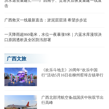
洪水退去重建忙——广西南宁、贵港灾后恢复重建一线直
击
广西救灾一线最新直击：淤泥层层清 希望步步近
一天降雨超860毫米，水位一夜暴涨9米｜六蓝水库漫坝决
口原因透析及全区防汛部署
广西文旅
《欢乐斗地主》20周年“欢乐中国
行”活动5月16日在柳州窑埠古镇举行
广西北部湾航空备战国庆中秋双节出
行高峰