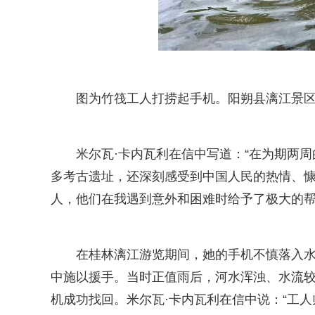
图为竹筏工人打捞起手机。阳朔县漓江景
米尔瓦·卡内瓦利在信中写道：“在为期两
多考古遗址，还深刻感受到中国人民的热情、
人，他们在我遇到意外和困难时给予了极大的帮
在桂林漓江游览期间，她的手机不慎落入
中施以援手。当时正值雨后，河水浑浊、水流较
机成功找回。米尔瓦·卡内瓦利在信中说：“工