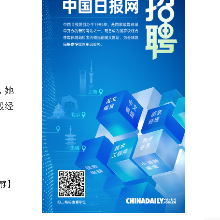
，她
段经
静】