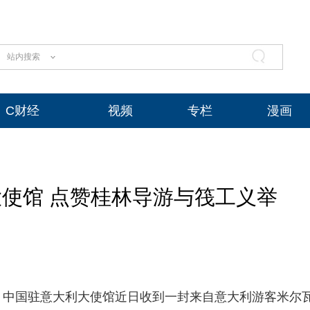
站内搜索
C财经
视频
专栏
漫画
使馆 点赞桂林导游与筏工义举
，中国驻意大利大使馆近日收到一封来自意大利游客米尔瓦