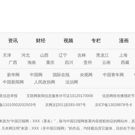
资讯
财经
视频
专栏
漫画
天津
河北
山西
辽宁
吉林
黑龙江
上海
广西
海南
重庆
四川
贵州
云南
西藏
新华网
中国网
国际在线
央视网
中国青年网
中国新闻网
人民政协网
法治网
良信息举报
互联网新闻信息服务许可证10120170006
信息网络传播视听节目
11010502032503号
京网文[2011]0283-097号
京ICP备13028878号-6
来源为“中国日报网：XXX（署名）”，除与中国日报网签署内容授权协议的网站外，
77联系；凡本网注明“来源：XXX（非中国日报网）”的作品，均转载自其它媒体，目的