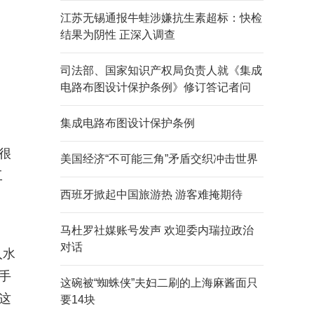
江苏无锡通报牛蛙涉嫌抗生素超标：快检
结果为阴性 正深入调查
司法部、国家知识产权局负责人就《集成
电路布图设计保护条例》修订答记者问
集成电路布图设计保护条例
很
美国经济“不可能三角”矛盾交织冲击世界
工
西班牙掀起中国旅游热 游客难掩期待
马杜罗社媒账号发声 欢迎委内瑞拉政治
对话
入水
手
这碗被“蜘蛛侠”夫妇二刷的上海麻酱面只
这
要14块