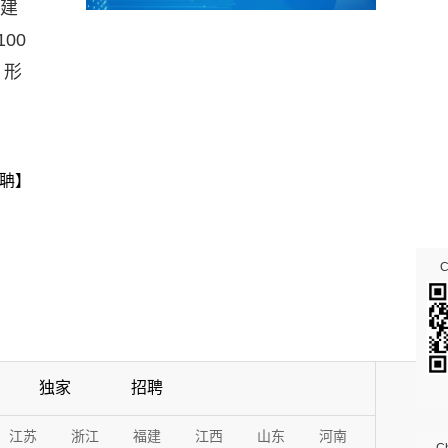
创建
00
，形
聃】
独家
招聘
江苏
浙江
福建
江西
山东
河南