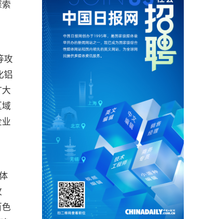
探索
等攻
化铝
扩大
区域
企业
体
攻
百色