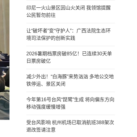
印尼一火山景区因山火关闭 我领馆提醒
公民暂勿前往
让“破坏者”变“守护人”：广西法院生态环
境司法保护的创新实践
2026暑期档票房破85亿！已连续30天单
日票房破亿
减少外出！“白海豚”来势汹汹 多地公交地
铁停运、景区关闭
今年第16号台风“琵鹭”生成 将向偏东方向
移动强度缓慢增强
受台风影响 杭州机场已取消航班388架次
退改签请注意