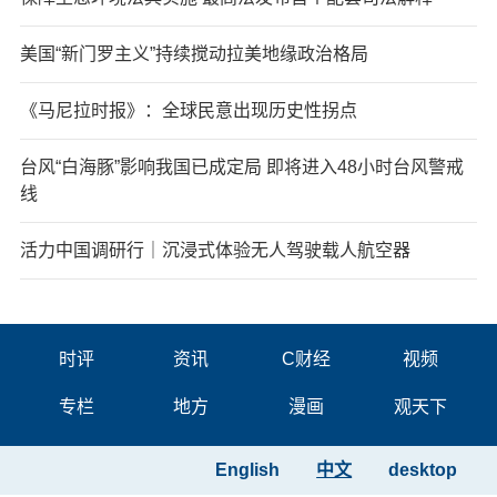
美国“新门罗主义”持续搅动拉美地缘政治格局
《马尼拉时报》：全球民意出现历史性拐点
台风“白海豚”影响我国已成定局 即将进入48小时台风警戒
线
活力中国调研行｜沉浸式体验无人驾驶载人航空器
时评
资讯
C财经
视频
专栏
地方
漫画
观天下
English
中文
desktop