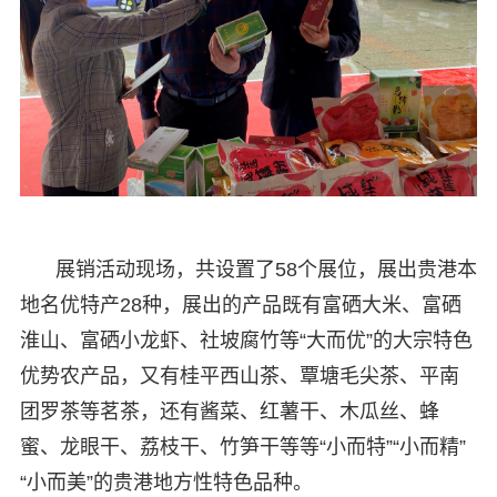
展销活动现场，共设置了58个展位，展出贵港本
地名优特产28种，展出的产品既有富硒大米、富硒
淮山、富硒小龙虾、社坡腐竹等“大而优”的大宗特色
优势农产品，又有桂平西山茶、覃塘毛尖茶、平南
团罗茶等茗茶，还有酱菜、红薯干、木瓜丝、蜂
蜜、龙眼干、荔枝干、竹笋干等等“小而特”“小而精”
“小而美”的贵港地方性特色品种。