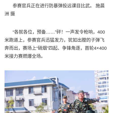
参赛官兵正在进行防暴弹投远课目比武。 施晨
洲 摄
“各就各位，预备……”砰！一声发令枪响，400
米跑道上，参赛官兵迅猛发力，犹如出膛的子弹飞
奔而出，赛场上“硝烟”四起、争锋角逐，首轮4×400
米接力赛燃爆全场。