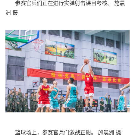
参赛官兵们正在进行实弹射击课目考核。 施晨
洲 摄
篮球场上，参赛官兵们激战正酣。 施晨洲 摄