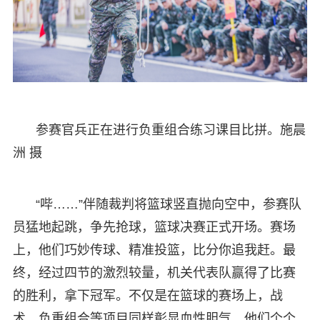
参赛官兵正在进行负重组合练习课目比拼。施晨
洲 摄
“哔……”伴随裁判将篮球竖直抛向空中，参赛队
员猛地起跳，争先抢球，篮球决赛正式开场。赛场
上，他们巧妙传球、精准投篮，比分你追我赶。最
终，经过四节的激烈较量，机关代表队赢得了比赛
的胜利，拿下冠军。不仅是在篮球的赛场上，战
术、负重组合等项目同样彰显血性胆气，他们个个